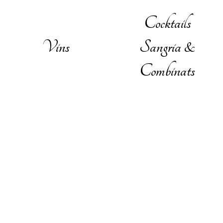
Cocktails
Vins
Sangria &
Combinats